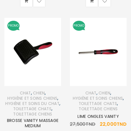
PROMO
PROMO
,
,
,
,
CHAT
CHIEN
CHAT
CHIEN
,
,
HYGIÈNE ET SOINS CHIENS
HYGIÈNE ET SOINS CHIENS
,
,
HYGIÈNE ET SOINS DU CHAT
TOILETTAGE CHATS
,
TOILETTAGE CHATS
TOILETTAGE CHIENS
TOILETTAGE CHIENS
LIME ONGLES VANITY
BROSSE VANITY MASSAGE
27,500
TND
22,000
TND
MEDIUM