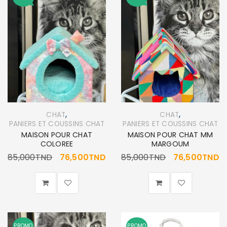
,
,
CHAT
CHAT
PANIERS ET COUSSINS CHAT
PANIERS ET COUSSINS CHAT
MAISON POUR CHAT
MAISON POUR CHAT MM
COLOREE
MARGOUM
85,000
TND
76,500
TND
85,000
TND
76,500
TND
PROMO
PROMO