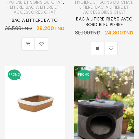
,
,
HYGIÈNE ET SOINS DU CHAT
HYGIÈNE ET SOINS DU CHAT
LITIÈRE, BAC À LITIÈRE ET
LITIÈRE, BAC À LITIÈRE ET
ACCESSOIRES CHAT
ACCESSOIRES CHAT
BAC A LITIERE IRIZ 50 AVEC
BAC A LITTIERE BAFFO
BORD BLEU PIERRE
36,500
TND
29,200
TND
31,000
TND
24,800
TND
PROMO
PROMO