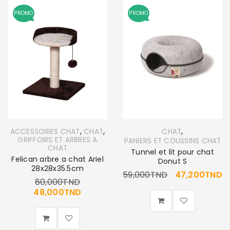
PROMO
PROMO
,
,
,
ACCESSOIRES CHAT
CHAT
CHAT
GRIFFOIRS ET ARBRES A
PANIERS ET COUSSINS CHAT
CHAT
Tunnel et lit pour chat
Felican arbre a chat Ariel
Donut S
28x28x35.5cm
59,000
TND
47,200
TND
80,000
TND
48,000
TND