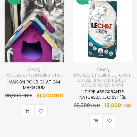
,
,
CHAT
CHAT
,
PANIERS ET COUSSINS CHAT
HYGIÈNE ET SOINS DU CHAT
LITIÈRE, BAC À LITIÈRE ET
MAISON POUR CHAT GM
ACCESSOIRES CHAT
MARGOUM
LITIERE ABSORBANTE
90,000
TND
81,000
TND
NATURELLE LECHAT 10L
22,500
TND
18,000
TND