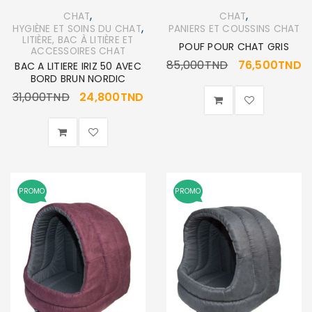
,
,
CHAT
CHAT
,
HYGIÈNE ET SOINS DU CHAT
PANIERS ET COUSSINS CHAT
LITIÈRE, BAC À LITIÈRE ET
POUF POUR CHAT GRIS
ACCESSOIRES CHAT
85,000
TND
76,500
TND
BAC A LITIERE IRIZ 50 AVEC
BORD BRUN NORDIC
31,000
TND
24,800
TND
PROMO
PROMO