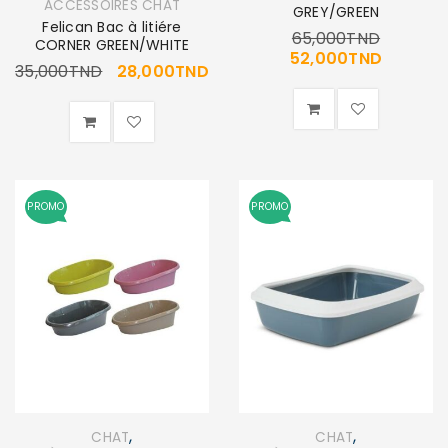
ACCESSOIRES CHAT
GREY/GREEN
Felican Bac à litiére
65,000
TND
CORNER GREEN/WHITE
52,000
TND
35,000
TND
28,000
TND
PROMO
PROMO
,
,
CHAT
CHAT