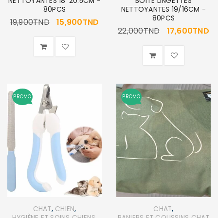
NETTOYANTES 18*20.5CM -
BOITE LINGETTES
80PCS
NETTOYANTES 19/16CM -
80PCS
19,900
TND
15,900
TND
22,000
TND
17,600
TND
PROMO
PROMO
,
,
,
CHAT
CHIEN
CHAT
,
HYGIÈNE ET SOINS CHIENS
PANIERS ET COUSSINS CHAT