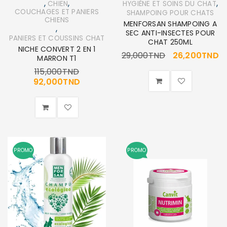
,
,
,
CHIEN
HYGIÈNE ET SOINS DU CHAT
COUCHAGES ET PANIERS
SHAMPOING POUR CHATS
CHIENS
MENFORSAN SHAMPOING A
,
SEC ANTI-INSECTES POUR
PANIERS ET COUSSINS CHAT
CHAT 250ML
NICHE CONVERT 2 EN 1
29,000
TND
26,200
TND
MARRON T1
115,000
TND
92,000
TND
PROMO
PROMO