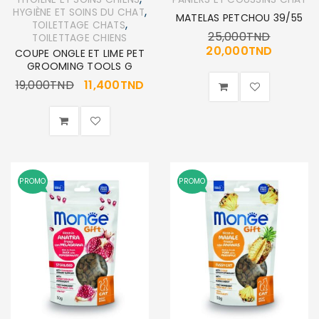
,
HYGIÈNE ET SOINS DU CHAT
MATELAS PETCHOU 39/55
,
TOILETTAGE CHATS
25,000
TND
TOILETTAGE CHIENS
20,000
TND
COUPE ONGLE ET LIME PET
GROOMING TOOLS G
19,000
TND
11,400
TND
PROMO
PROMO