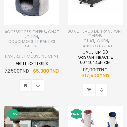
,
BOX ET SACS DE TRANSPORT
ACCESSOIRES CHIENS
CHAT
CHIENS
,
,
CHIEN
,
,
,
CHAT
CHIEN
COUCHAGES ET PANIERS
CHIENS
TRANSPORT CHAT
,
CAGE KIM 60
PANIERS ET COUSSINS CHAT
GRIS/ANTHRACITE
60*40*45H CM
ABRI LILO T1 GRIS
119,000
TND
72,500
TND
65,300
TND
107,500
TND
PROMO
PROMO