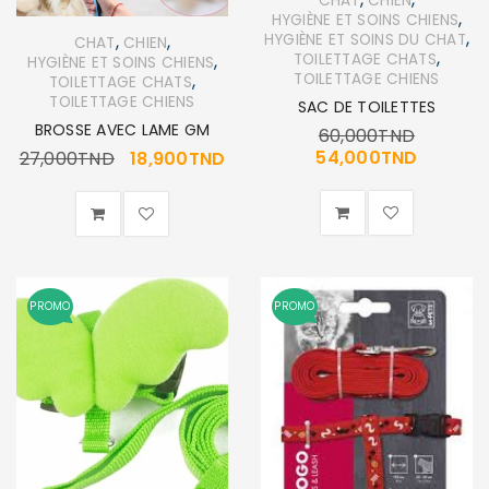
CHAT
CHIEN
,
HYGIÈNE ET SOINS CHIENS
,
,
,
HYGIÈNE ET SOINS DU CHAT
CHAT
CHIEN
,
,
TOILETTAGE CHATS
HYGIÈNE ET SOINS CHIENS
,
TOILETTAGE CHIENS
TOILETTAGE CHATS
TOILETTAGE CHIENS
SAC DE TOILETTES
BROSSE AVEC LAME GM
60,000
TND
54,000
TND
27,000
TND
18,900
TND
PROMO
PROMO