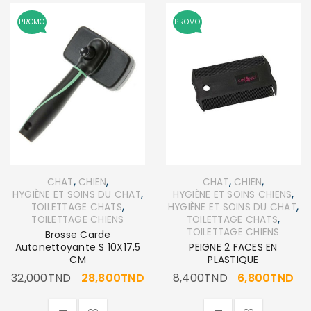
PROMO
PROMO
,
,
,
,
CHAT
CHIEN
CHAT
CHIEN
,
,
HYGIÈNE ET SOINS DU CHAT
HYGIÈNE ET SOINS CHIENS
,
,
TOILETTAGE CHATS
HYGIÈNE ET SOINS DU CHAT
,
TOILETTAGE CHIENS
TOILETTAGE CHATS
TOILETTAGE CHIENS
Brosse Carde
Autonettoyante S 10X17,5
PEIGNE 2 FACES EN
CM
PLASTIQUE
32,000
TND
28,800
TND
8,400
TND
6,800
TND