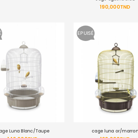
190,000
TND
É
EPUISÉ
age Luna Blanc/Taupe
cage luna or/marro