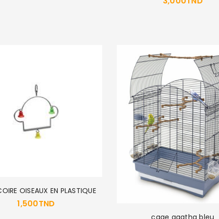
3,000
TND
OIRE OISEAUX EN PLASTIQUE
1,500
TND
cage agatha bleu