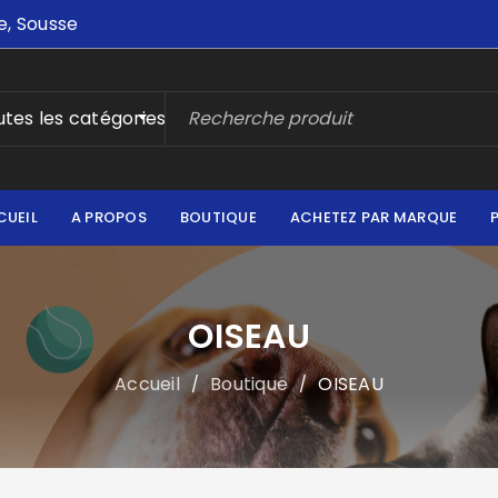
e, Sousse
tes les catégories
CUEIL
A PROPOS
BOUTIQUE
ACHETEZ PAR MARQUE
OISEAU
Accueil
Boutique
OISEAU
/
/