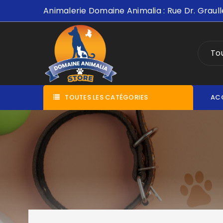
Animalerie Domaine Animalia : Rue Dr. Graull
Tou
TOUTES LES CATÉGORIES
AC