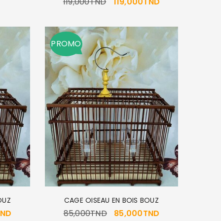
119,000
TND
119,000
TND
PROMO
OUZ
CAGE OISEAU EN BOIS BOUZ
TND
85,000
TND
85,000
TND