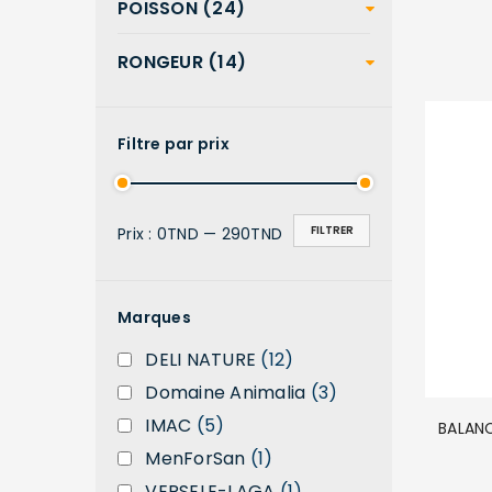
POISSON (24)
RONGEUR (14)
Filtre par prix
FILTRER
Prix :
0TND
—
290TND
Marques
DELI NATURE
(12)
Domaine Animalia
(3)
IMAC
(5)
BALANC
MenForSan
(1)
VERSELE-LAGA
(1)