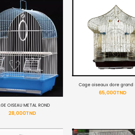
Cage oiseaux dore grand
65,000
TND
GE OISEAU METAL ROND
28,000
TND