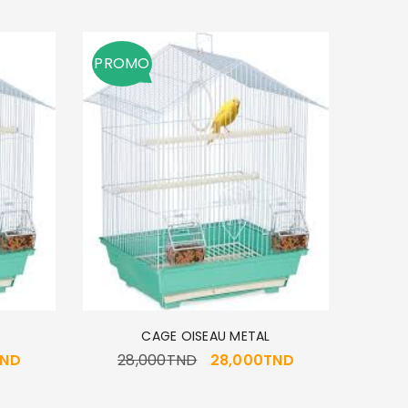
PROMO
CAGE OISEAU METAL
TND
28,000
TND
28,000
TND