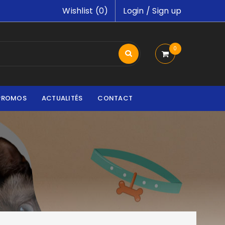
Wishlist (
0
)
Login
/
Sign up
0
PROMOS
ACTUALITÉS
CONTACT