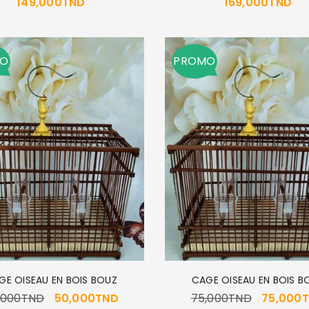
149,000
TND
169,000
TND
MO
PROMO
GE OISEAU EN BOIS BOUZ
CAGE OISEAU EN BOIS B
,000
TND
50,000
TND
75,000
TND
75,000