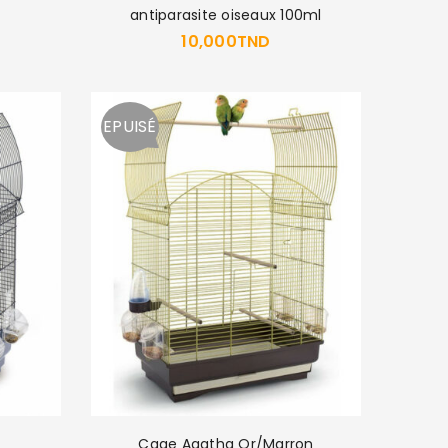
antiparasite oiseaux 100ml
10,000
TND
EPUISÉ
Cage Agatha Or/Marron