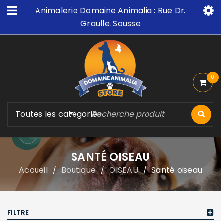
Animalerie Domaine Animalia : Rue Dr.
Graulle, Sousse
0
Toutes les catégories
SANTÉ OISEAU
Accueil
Boutique
OISEAU
Santé oiseau
/
/
/
FILTRE