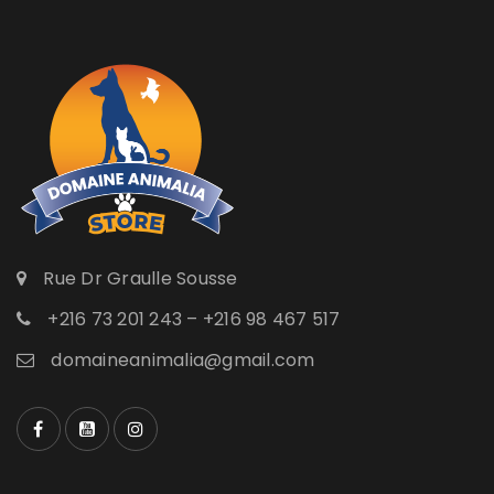
Se souvenir de moi
SE CONNECTER
MOT DE PASSE PERDU ?
Rue Dr Graulle Sousse
+216 73 201 243 – +216 98 467 517
domaineanimalia@gmail.com