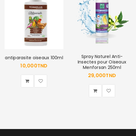
Spray Naturel Anti-
antiparasite oiseaux 100ml
Insectes pour Oiseaux
10,000
TND
Menforsan 250ml
29,000
TND
SE CONNECTER
Identifiant ou e-mail
*
Mot de passe
*