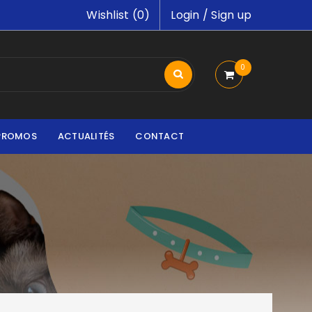
Wishlist (
0
)
Login
/
Sign up
0
PROMOS
ACTUALITÉS
CONTACT