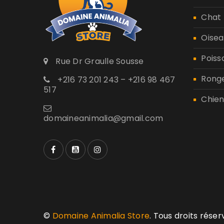
Chat
Oisea
Poiss
Rue Dr Graulle Sousse
Rong
+216 73 201 243 – +216 98 467
517
Chien
domaineanimalia@gmail.com
©
Domaine Animalia Store
. Tous droits rése