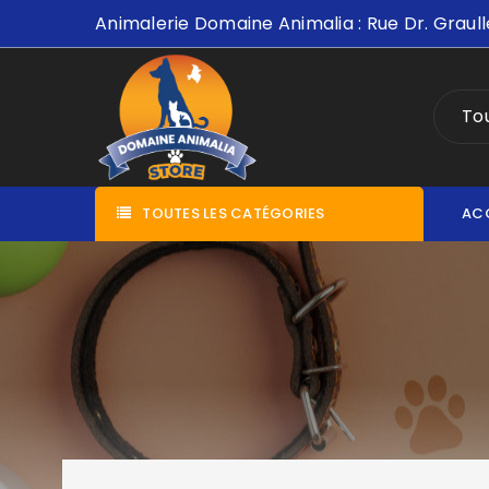
Animalerie Domaine Animalia : Rue Dr. Graull
Tou
TOUTES LES CATÉGORIES
AC