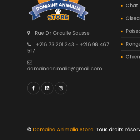
Chat
Oisea
Poiss
Rue Dr Graulle Sousse
Rong
+216 73 201 243 – +216 98 467
517
Chien
domaineanimalia@gmail.com
©
Domaine Animalia Store
. Tous droits rése