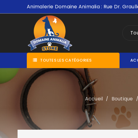
Animalerie Domaine Animalia : Rue Dr. Graull
Tou
TOUTES LES CATÉGORIES
AC
Accueil
Boutique
/