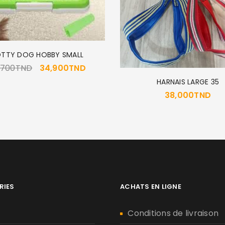
TTY DOG HOBBY SMALL
,700
TND
34,900
TND
HARNAIS LARGE 35
38,000
TND
RIES
ACHATS EN LIGNE
n
Conditions de livraison