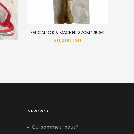
FELICAN OS A MACHER 27CM*210GR
30,000
TND
MUS
A PROPOS
Qui sommes-nous?