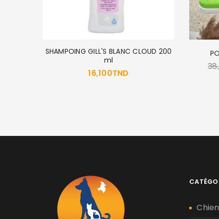
SHAMPOING GILL'S BLANC CLOUD 200
PO
ml
38
16,100
TND
CATÉGO
Chie