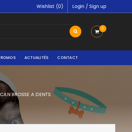
Wishlist (
0
)
Login
/
Sign up
0
PROMOS
ACTUALITÉS
CONTACT
ICAN BROSSE A DENTS