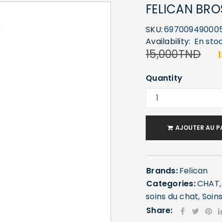
FELICAN BRO
SKU:
69700949000
Availability:
En sto
15,000
TND
Quantity
AJOUTER AU P
Brands:
Felican
Categories:
CHAT
soins du chat
,
Soin
Share: