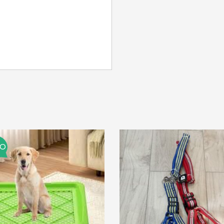
SE CONNECTER
Identifiant ou e-mail
*
Mot de passe
*
MO
Se souvenir de moi
SE CONNECTER
MOT DE PASSE PERDU ?