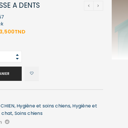
SSE A DENTS
57
ck
13,500
TND
ANIER
,
CHIEN
,
Hygiène et soins chiens
,
Hygiène et
s chat
,
Soins chiens