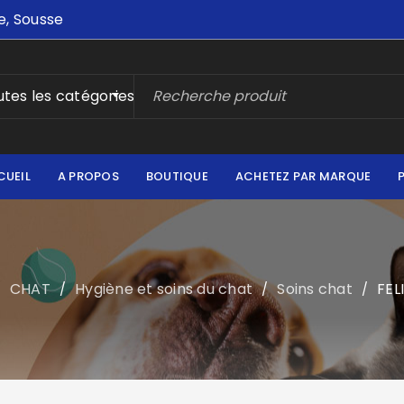
e, Sousse
tes les catégories
CUEIL
A PROPOS
BOUTIQUE
ACHETEZ PAR MARQUE
CHAT
Hygiène et soins du chat
Soins chat
FEL
/
/
/
/