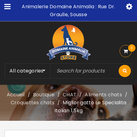
Animalerie Domaine Animalia : Rue Dr.
Graulle, Sousse
0
All categories
Accueil
Boutique
CHAT
Aliments chats
/
/
/
/
Croquettes chats
Miglior gatto Le Specialita
/
Italian 1,5kg