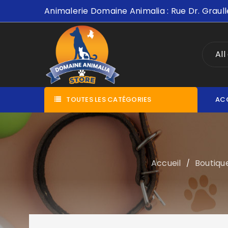
Animalerie Domaine Animalia : Rue Dr. Graull
All
TOUTES LES CATÉGORIES
AC
Accueil
Boutiqu
/