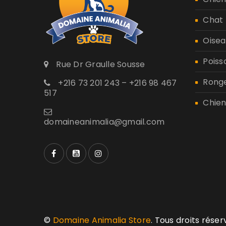
Chat
Oisea
Poiss
Rue Dr Graulle Sousse
Rong
+216 73 201 243 – +216 98 467
517
Chien
domaineanimalia@gmail.com
©
Domaine Animalia Store
. Tous droits rése