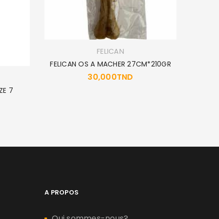
FELICAN
FELICAN OS A MACHER 27CM*210GR
30,000
TND
CARNI
ZE 7
A PROPOS
Qui sommes-nous?