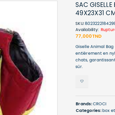
SAC GISELLE
49X23X31 C
SKU:
802322218429
Availability:
Ruptur
77,000
TND
Giselle Animal Bag 
entièrement en nyl
chats, garantissan
sûr.
Brands:
CROCI
Categories:
box et