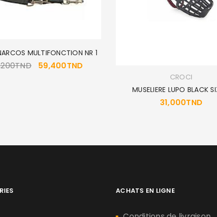
 NARCOS MULTIFONCTION NR 1
,200
TND
59,400
TND
CROCI
MUSELIERE LUPO BLACK SI
31,000
TND
RIES
ACHATS EN LIGNE
n
Conditions de livraison