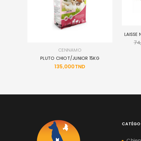
LAISSE
74
CENNAMO
ZE 9
PLUTO CHIOT/JUNIOR 15KG
ND
135,000
TND
CATÉGO
Chie