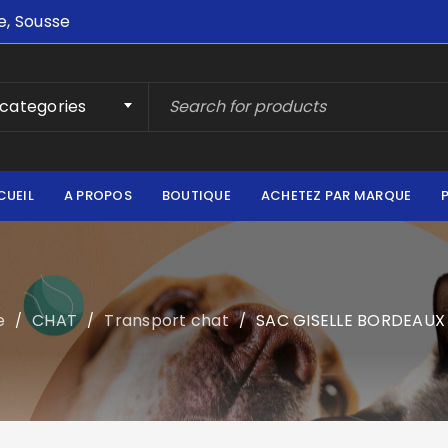
e, Sousse
 categories
CUEIL
A PROPOS
BOUTIQUE
ACHETEZ PAR MARQUE
e
CHAT
Transport chat
SAC GISELLE BORDEAUX
/
/
/