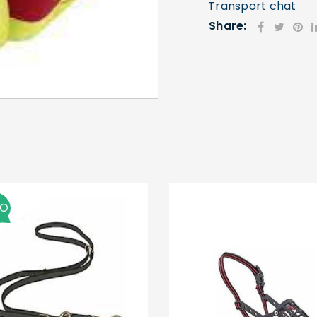
Transport chat
Share:
SE CONNECTER
Identifiant ou e-mail
*
Mot de passe
*
MO
Se souvenir de moi
SE CONNECTER
MOT DE PASSE PERDU ?