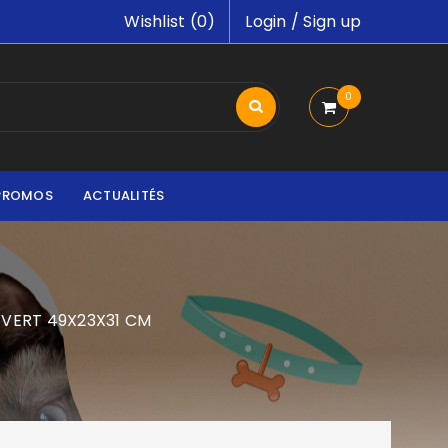
Wishlist (
0
)
Login
/
Sign up
0
PROMOS
ACTUALITÉS
 VERT 49X23X31 CM