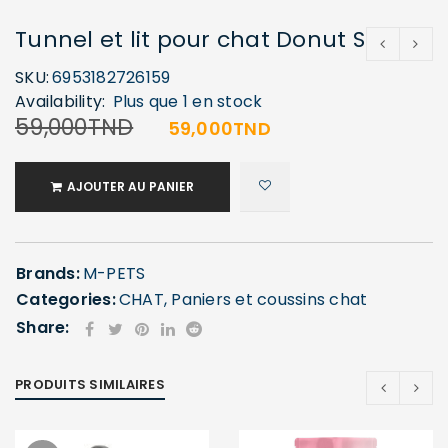
Tunnel et lit pour chat Donut S
SE CONNECTER
SKU:
6953182726159
Identifiant ou e-mail
*
Availability:
Plus que 1 en stock
59,000
TND
59,000
TND
Mot de passe
*
AJOUTER AU PANIER
Brands:
M-PETS
Se souvenir de moi
Categories:
CHAT
,
Paniers et coussins chat
SE CONNECTER
Share:
MOT DE PASSE PERDU ?
PRODUITS SIMILAIRES