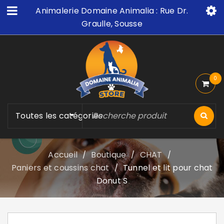
Animalerie Domaine Animalia : Rue Dr.
Graulle, Sousse
0
Toutes les catégories
Accueil
Boutique
CHAT
/
/
/
Paniers et coussins chat
Tunnel et lit pour chat
/
Donut S