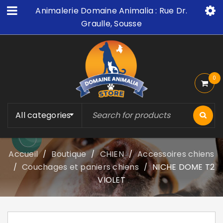
Animalerie Domaine Animalia : Rue Dr.
Graulle, Sousse
0
All categories
Accueil
Boutique
CHIEN
Accessoires chiens
/
/
/
Couchages et paniers chiens
NICHE DOME T2
/
/
VIOLET