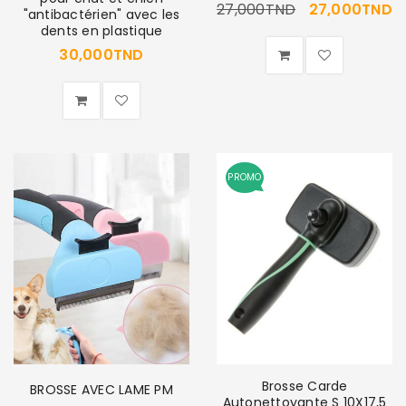
27,000
TND
27,000
TND
"antibactérien" avec les
dents en plastique
30,000
TND
PROMO
Brosse Carde
BROSSE AVEC LAME PM
Autonettoyante S 10X17,5