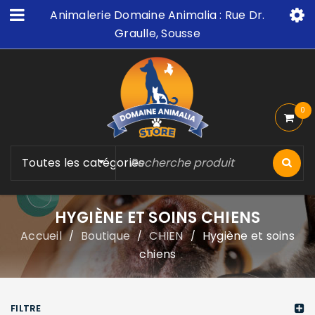
Animalerie Domaine Animalia : Rue Dr.
Graulle, Sousse
0
Toutes les catégories
HYGIÈNE ET SOINS CHIENS
Accueil
Boutique
CHIEN
Hygiène et soins
/
/
/
chiens
FILTRE