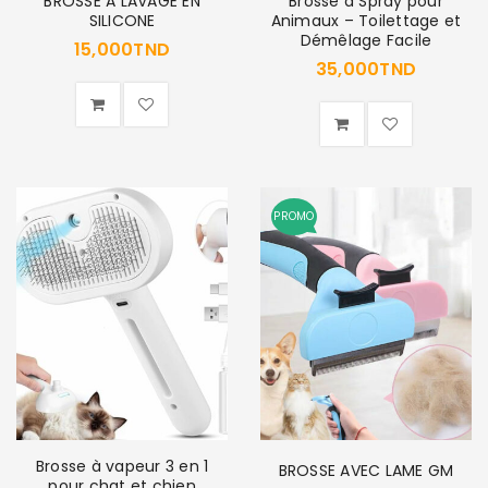
BROSSE A LAVAGE EN
Brosse à Spray pour
SILICONE
Animaux – Toilettage et
Démêlage Facile
15,000
TND
Mot de passe
*
35,000
TND
Se souvenir de moi
SE CONNECTER
PROMO
MOT DE PASSE PERDU ?
Brosse à vapeur 3 en 1
BROSSE AVEC LAME GM
pour chat et chien