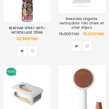
Beeztees Lingette
nettoyante Talc chien et
chat 40pcs
BEAPHAR SPRAY ANTI-
MORDILLAGE 125ML
15,000
TND
15,000
TND
32,999
TND
PROMO