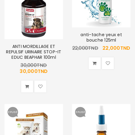
anti-tache yeux et
bouche 125ml
ANTI MORDILLAGE ET
22,000
TND
22,000
TND
REPULSIF URINAIRE STOP-IT
EDUC BEAPHAR 100ml
30,000
TND
30,000
TND
EPUISÉ
EPUISÉ