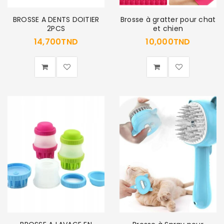
BROSSE A DENTS DOITIER
Brosse à gratter pour chat
2PCS
et chien
14,700
TND
10,000
TND
SE CONNECTER
Identifiant ou e-mail
*