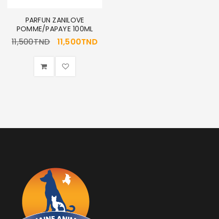
PARFUN ZANILOVE
POMME/PAPAYE 100ML
11,500
TND
11,500
TND