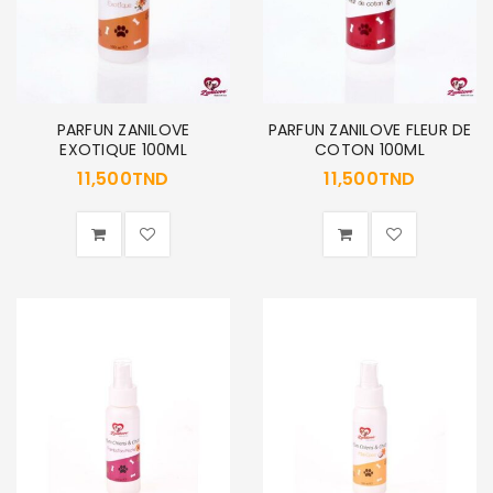
PARFUN ZANILOVE
PARFUN ZANILOVE FLEUR DE
EXOTIQUE 100ML
COTON 100ML
11,500
TND
11,500
TND
SE CONNECTER
Identifiant ou e-mail
*
Mot de passe
*
Se souvenir de moi
SE CONNECTER