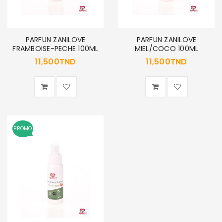
MOT DE PASSE PERDU ?
PARFUN ZANILOVE
PARFUN ZANILOVE
FRAMBOISE-PECHE 100ML
MIEL/COCO 100ML
11,500
TND
11,500
TND
PROMO