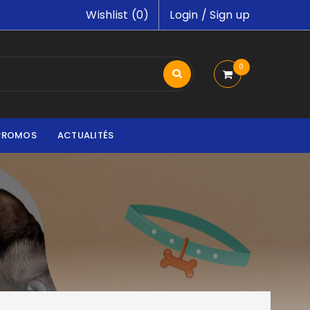
Wishlist (
0
)
Login
/
Sign up
0
PROMOS
ACTUALITÉS