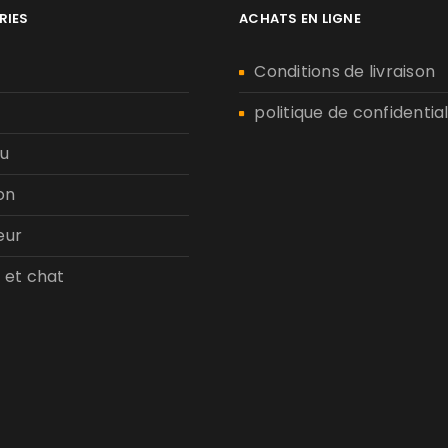
MOT DE PASSE PERDU ?
RIES
ACHATS EN LIGNE
n
Conditions de livraison
politique de confidential
u
on
eur
 et chat