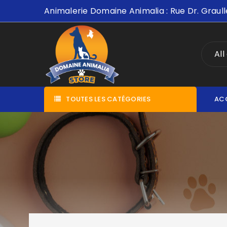
Animalerie Domaine Animalia : Rue Dr. Graull
All
TOUTES LES CATÉGORIES
AC