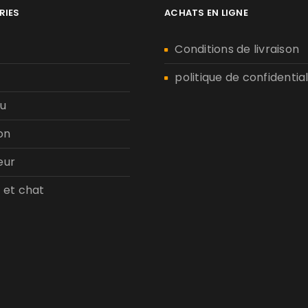
MOT DE PASSE PERDU ?
RIES
ACHATS EN LIGNE
n
Conditions de livraison
politique de confidential
u
on
eur
 et chat