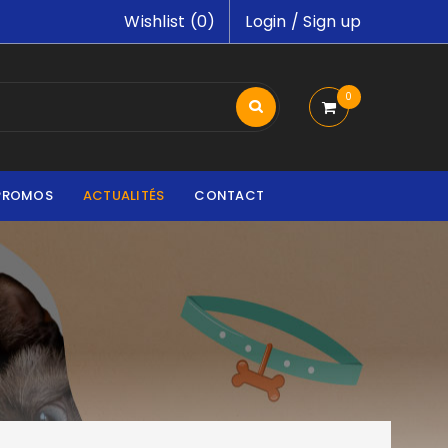
Wishlist (
0
)
Login
/
Sign up
0
PROMOS
ACTUALITÉS
CONTACT