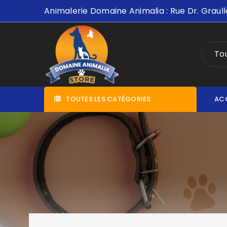
Animalerie Domaine Animalia : Rue Dr. Graull
Tou
TOUTES LES CATÉGORIES
AC