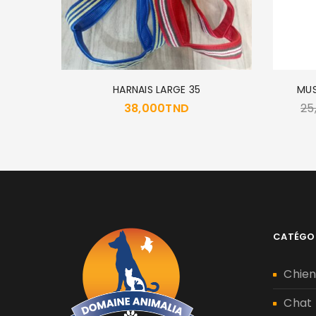
KG
HARNAIS LARGE 35
MUS
38,000
TND
25
CATÉGO
Chie
Chat