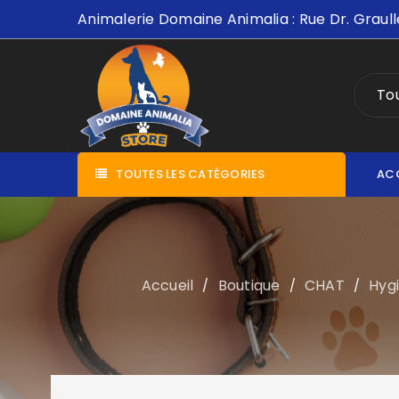
Animalerie Domaine Animalia : Rue Dr. Graull
Tou
TOUTES LES CATÉGORIES
AC
Accueil
Boutique
CHAT
Hygi
/
/
/