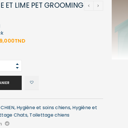
 ET LIME PET GROOMING
1
ck
19,000
TND
ANIER
,
CHIEN
,
Hygiène et soins chiens
,
Hygiène et
ettage Chats
,
Toilettage chiens