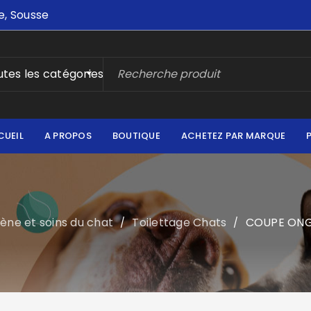
e, Sousse
tes les catégories
CUEIL
A PROPOS
BOUTIQUE
ACHETEZ PAR MARQUE
ène et soins du chat
Toilettage Chats
COUPE ONG
/
/