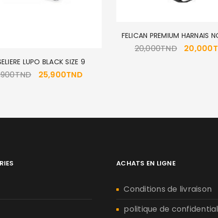
FELICAN PREMIUM HARNAIS N
20,000
TND
20,000
ELIERE LUPO BLACK SIZE 9
,900
TND
25,900
TND
RIES
ACHATS EN LIGNE
n
Conditions de livraison
politique de confidential