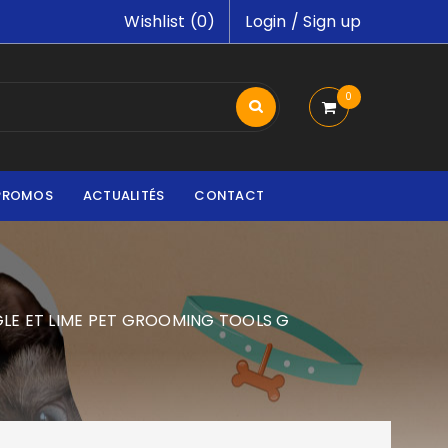
Wishlist (
0
)
Login
/
Sign up
0
PROMOS
ACTUALITÉS
CONTACT
LE ET LIME PET GROOMING TOOLS G