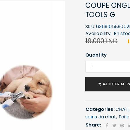
COUPE ONGLE
TOOLS G
SKU:
636910589002
Availability:
En sto
19,000
TND
Quantity
AJOUTER AU P
Categories:
CHAT
soins du chat
,
Toil
Share: