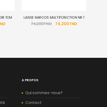
SHAMPO
OIR 1CM
LAISSE NARCOS MULTIFONCTION NR 1
TND
74,200
TND
74,200
TND
A PROPOS
Qui sommes-nous?
ité
Contact