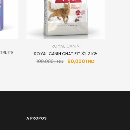
ROYAL CANIN
TRUITE
ROYAL CANIN CHAT FIT 32 2 KG
ROYA
100,000
TND
90,000
TND
A PROPOS