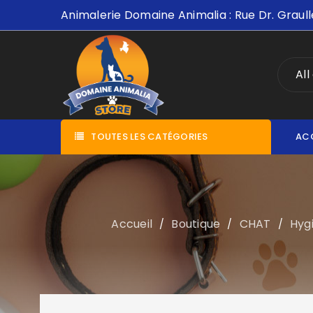
Animalerie Domaine Animalia : Rue Dr. Graull
All
TOUTES LES CATÉGORIES
AC
Accueil
Boutique
CHAT
Hygi
/
/
/