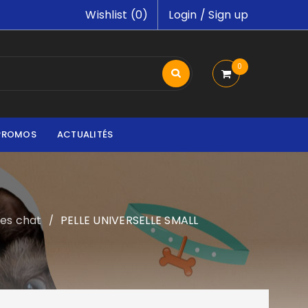
Wishlist (
0
)
Login
/
Sign up
0
PROMOS
ACTUALITÉS
ires chat
PELLE UNIVERSELLE SMALL
/