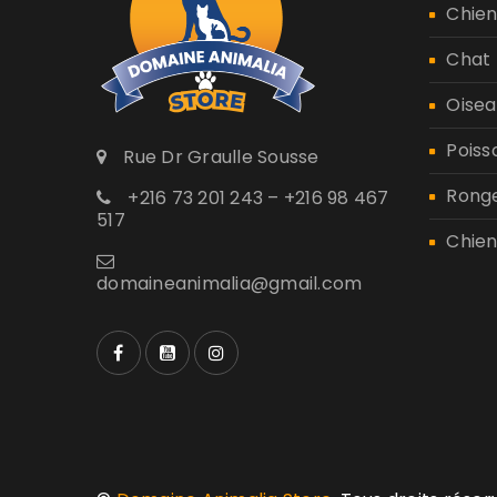
Chie
Chat
Oisea
Poiss
Rue Dr Graulle Sousse
Rong
+216 73 201 243 – +216 98 467
517
Chien
domaineanimalia@gmail.com