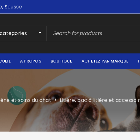
e, Sousse
 categories
CUEIL
A PROPOS
BOUTIQUE
ACHETEZ PAR MARQUE
ène et soins du chat
Litière, bac à litière et accesso
/