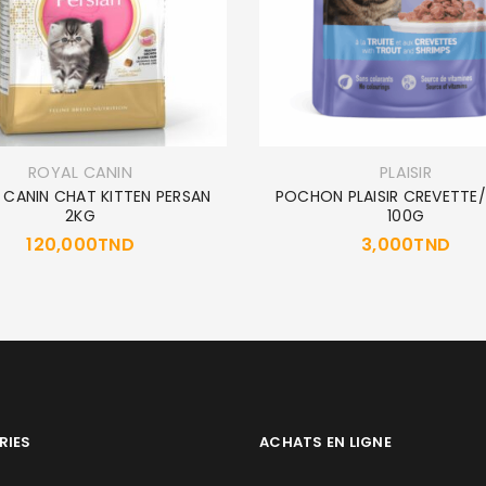
ROYAL CANIN
PLAISIR
 CANIN CHAT KITTEN PERSAN
POCHON PLAISIR CREVETTE/
2KG
100G
120,000
TND
3,000
TND
RIES
ACHATS EN LIGNE