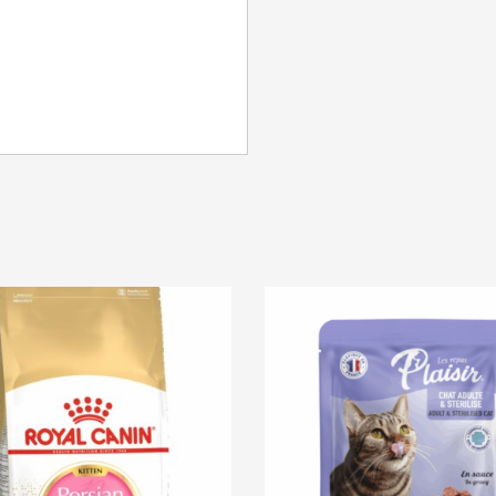
SE CONNECTER
Identifiant ou e-mail
*
Mot de passe
*
Se souvenir de moi
SE CONNECTER
MOT DE PASSE PERDU ?