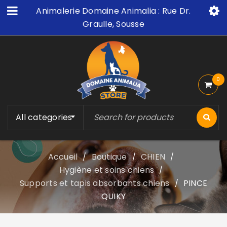
Animalerie Domaine Animalia : Rue Dr.
Graulle, Sousse
0
All categories
Accueil
Boutique
CHIEN
/
/
/
Hygiène et soins chiens
/
Supports et tapis absorbants chiens
PINCE
/
QUIKY