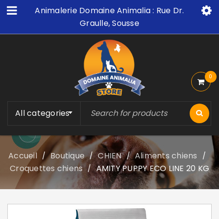
Animalerie Domaine Animalia : Rue Dr.
Graulle, Sousse
0
All categories
Accueil
Boutique
CHIEN
Aliments chiens
/
/
/
/
Croquettes chiens
AMITY PUPPY ECO LINE 20 KG
/