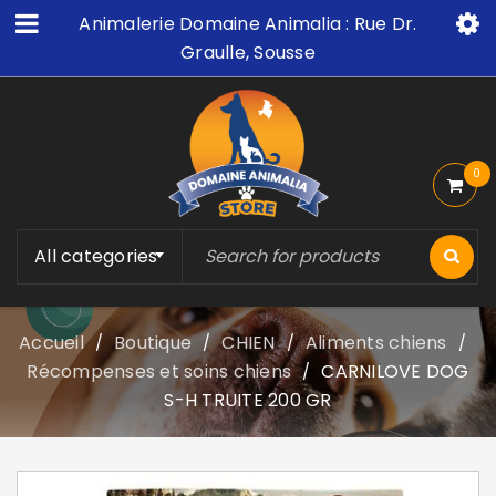
Animalerie Domaine Animalia : Rue Dr.
Graulle, Sousse
0
All categories
Accueil
Boutique
CHIEN
Aliments chiens
/
/
/
/
Récompenses et soins chiens
CARNILOVE DOG
/
S-H TRUITE 200 GR