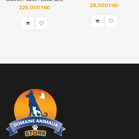
29,000
TND
MOT DE PASSE PERDU ?
225,000
TND