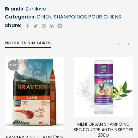
Brands:
Zanilove
Categories:
CHIEN
,
SHAMPOINGS POUR CHIENS
Share:
PRODUITS SIMILAIRES
SE CONNECTER
Identifiant ou e-mail
*
EPUISÉ
Mot de passe
*
MENFORSAN SHAMPOING
Se souvenir de moi
SE CONNECTER
SEC POUDRE ANTI-INSECTES
250G
BRAVERY ADULT LAMB 12KG