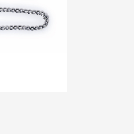
Identifiant ou e-mail
*
Mot de passe
*
Se souvenir de moi
SE CONNECTER
MOT DE PASSE PERDU ?