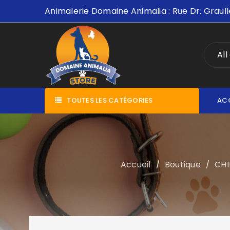
Animalerie Domaine Animalia : Rue Dr. Graull
All
TOUTES LES CATÉGORIES
AC
Accueil
Boutique
CHI
/
/