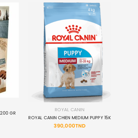
PRO
FELIC
2
ROYAL CANIN
 200 GR
ROYAL CANIN CHIEN MEDIUM PUPPY 15K
390,000
TND