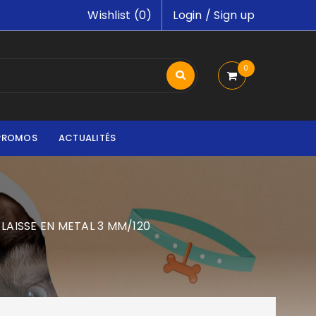
Wishlist (
0
)
Login
/
Sign up
0
PROMOS
ACTUALITÉS
LAISSE EN METAL 3 MM/120