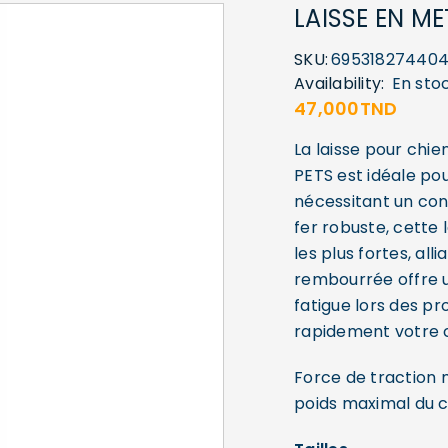
LAISSE EN ME
SKU:
69531827440
Availability:
En sto
47,000
TND
La laisse pour chi
PETS est idéale pou
nécessitant un con
fer robuste, cette 
les plus fortes, alli
rembourrée offre u
fatigue lors des p
rapidement votre c
Force de traction m
poids maximal du ch