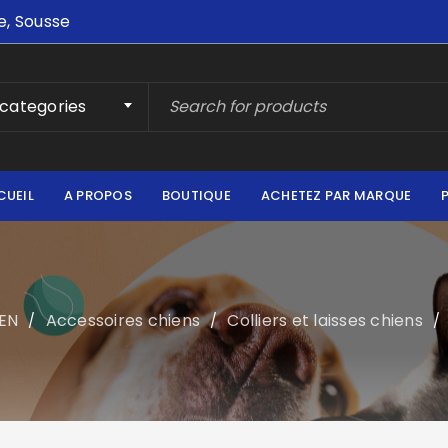
e, Sousse
 categories
CUEIL
A PROPOS
BOUTIQUE
ACHETEZ PAR MARQUE
EN
Accessoires chiens
Colliers et laisses chiens
/
/
/