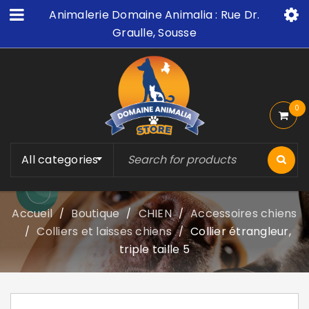
Animalerie Domaine Animalia : Rue Dr.
Graulle, Sousse
0
All categories
Accueil
Boutique
CHIEN
Accessoires chiens
/
/
/
Colliers et laisses chiens
Collier étrangleur,
/
/
triple taille 5