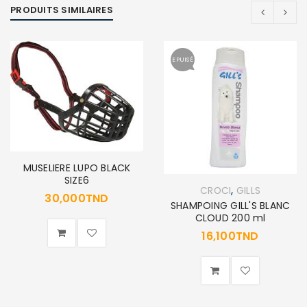
PRODUITS SIMILAIRES
EPUISÉ
MUSELIERE LUPO BLACK
SIZE6
,
CROCI
GILLS
30,000
TND
SHAMPOING GILL'S BLANC
CLOUD 200 ml
16,100
TND