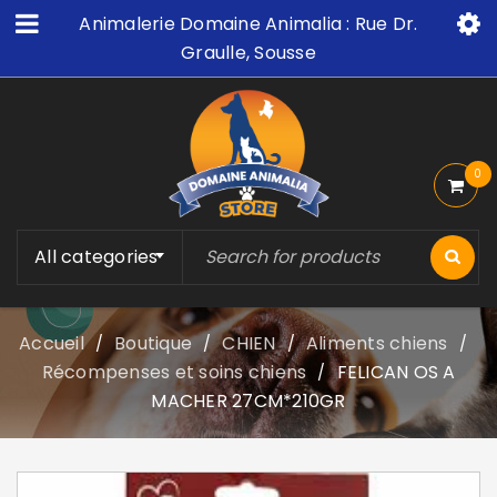
Animalerie Domaine Animalia : Rue Dr.
Graulle, Sousse
0
All categories
Accueil
Boutique
CHIEN
Aliments chiens
/
/
/
/
Récompenses et soins chiens
FELICAN OS A
/
MACHER 27CM*210GR