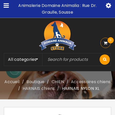
Animalerie Domaine Animalia : Rue Dr.
Graulle, Sousse
0
All categories
Accueil
Boutique
CHIEN
Accessoires chiens
/
/
/
HARNAIS chiens
HARNAIS NYLON XL
/
/