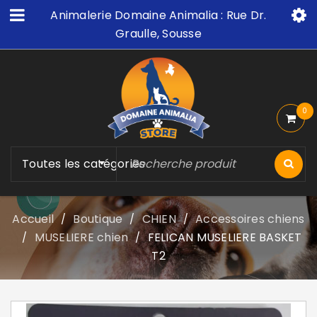
Animalerie Domaine Animalia : Rue Dr.
Graulle, Sousse
0
Toutes les catégories
Accueil
Boutique
CHIEN
Accessoires chiens
/
/
/
MUSELIERE chien
FELICAN MUSELIERE BASKET
/
/
T2