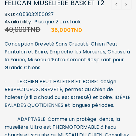
FELICAN MUSELIERE BASKET T2
SKU:
4053032150027
Availability:
Plus que 2 en stock
40,000
TND
36,000
TND
Conception Breveté Sans Cruauté, Chien Peut
Pantalon et Boire, Empêche les Morsures, Chasse à
la Faune, Museau d’Entraînement Respirant pour
Grands Chiens
·
LE CHIEN PEUT HALETER ET BOIRE: design
RESPECTUEUX, BREVETÉ, permet au chien de
haleter (s’il a chaud ou est stressé) et boire. IDÉALE
BALADES QUOTIDIENNES et longues périodes.
·
ADAPTABLE: Comme un protège-dents, la
muselière Ultra est THERMOFORMABLE à l’eau
chaude et s’ajuste au MUSEAU DU CHIEN. Consultez