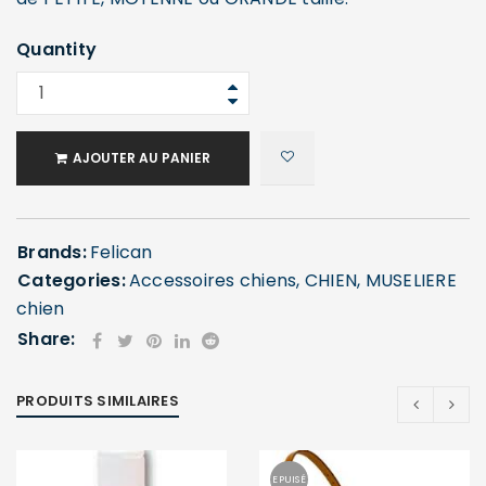
Quantity
SE CONNECTER
Identifiant ou e-mail
*
AJOUTER AU PANIER
Mot de passe
*
Brands:
Felican
Categories:
Accessoires chiens
,
CHIEN
,
MUSELIERE
chien
Se souvenir de moi
Share:
SE CONNECTER
MOT DE PASSE PERDU ?
PRODUITS SIMILAIRES
EPUISÉ