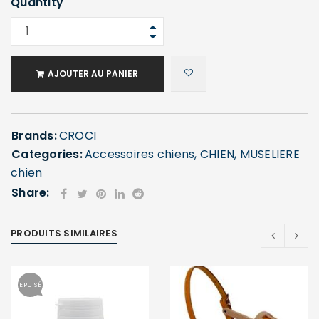
Quantity
AJOUTER AU PANIER
Brands:
CROCI
Categories:
Accessoires chiens
,
CHIEN
,
MUSELIERE
SE CONNECTER
chien
Share:
Identifiant ou e-mail
*
PRODUITS SIMILAIRES
Mot de passe
*
EPUISÉ