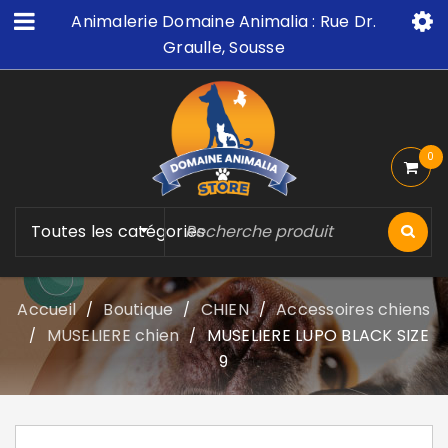
Animalerie Domaine Animalia : Rue Dr.
Graulle, Sousse
0
Toutes les catégories
Accueil
Boutique
CHIEN
Accessoires chiens
/
/
/
MUSELIERE chien
MUSELIERE LUPO BLACK SIZE
/
/
9