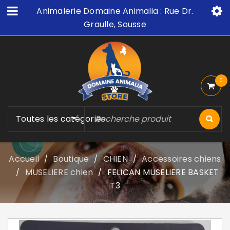
Animalerie Domaine Animalia : Rue Dr.
Graulle, Sousse
0
Toutes les catégories
Accueil
Boutique
CHIEN
Accessoires chiens
/
/
/
MUSELIERE chien
FELICAN MUSELIERE BASKET
/
/
T3