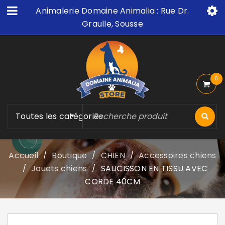
Animalerie Domaine Animalia : Rue Dr.
Graulle, Sousse
0
Toutes les catégories
Accueil
Boutique
CHIEN
Accessoires chiens
/
/
/
Jouets chiens
SAUCISSON EN TISSU AVEC
/
/
CORDE 40CM