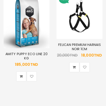
SE CONNECTER
Identifiant ou e-mail
*
FELICAN PREMIUM HARNAIS
Mot de passe
*
NOIR 1CM
AMITY PUPPY ECO LINE 20
20,000
TND
18,000
TND
KG
185,000
TND
Se souvenir de moi
SE CONNECTER
MOT DE PASSE PERDU ?