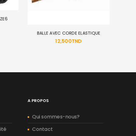
IZE6
MENFOR
BALLE AVEC CORDE ELASTIQUE
12,500
TND
A PROPOS
Qui sommes-nous?
ité
Contact