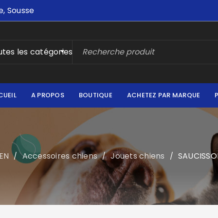
e, Sousse
tes les catégories
CUEIL
A PROPOS
BOUTIQUE
ACHETEZ PAR MARQUE
EN
Accessoires chiens
Jouets chiens
SAUCISSO
/
/
/