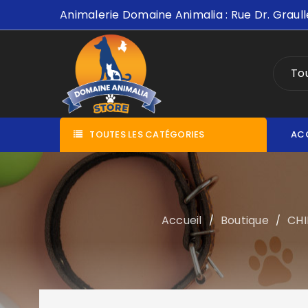
Animalerie Domaine Animalia : Rue Dr. Graull
Tou
TOUTES LES CATÉGORIES
AC
Accueil
Boutique
CHI
/
/