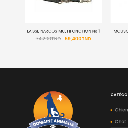
ARRON
LAISSE NARCOS MULTIFONCTION NR 1
MOUSQU
74,200
TND
59,400
TND
CATÉGO
Chie
Chat