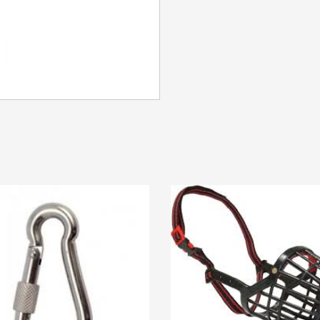
SE CONNECTER
Identifiant ou e-mail
*
Mot de passe
*
Se souvenir de moi
SE CONNECTER
MOT DE PASSE PERDU ?