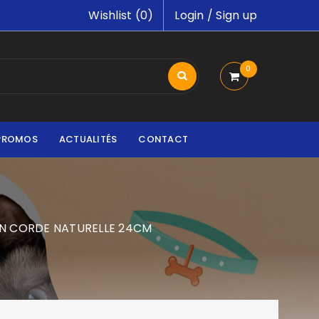
Wishlist (
0
)
Login
/
Sign up
0
PROMOS
ACTUALITÉS
CONTACT
N CORDE NATURELLE 24CM