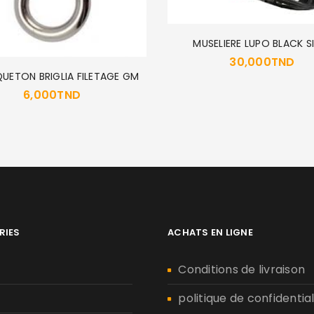
MUSELIERE LUPO BLACK S
30,000
TND
ETON BRIGLIA FILETAGE GM
6,000
TND
RIES
ACHATS EN LIGNE
n
Conditions de livraison
politique de confidential