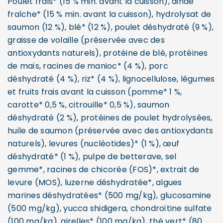
Poulet frais* (15 % min. avant la cuisson), dinde
fraîche* (15 % min. avant la cuisson), hydrolysat de
saumon (12 %), blé* (12 %), poulet déshydraté (9 %),
graisse de volaille (préservée avec des
antioxydants naturels), protéine de blé, protéines
de maïs, racines de manioc* (4 %), porc
déshydraté (4 %), riz* (4 %), lignocellulose, légumes
et fruits frais avant la cuisson (pomme* 1 %,
carotte* 0,5 %, citrouille* 0,5 %), saumon
déshydraté (2 %), protéines de poulet hydrolysées,
huile de saumon (préservée avec des antioxydants
naturels), levures (nucléotides)* (1 %), œuf
déshydraté* (1 %), pulpe de betterave, sel
gemme*, racines de chicorée (FOS)*, extrait de
levure (MOS), luzerne déshydratée*, algues
marines déshydratées* (500 mg/kg), glucosamine
(500 mg/kg), yucca shidigera, chondroïtine sulfate
(100 mg/kg), airelles* (100 mg/kg), thé vert* (80