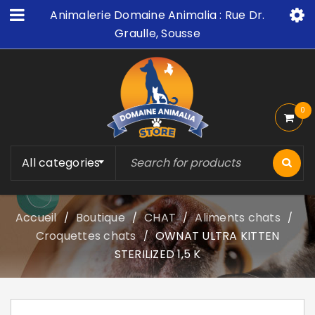
Animalerie Domaine Animalia : Rue Dr.
Graulle, Sousse
0
All categories
Accueil
Boutique
CHAT
Aliments chats
/
/
/
/
Croquettes chats
OWNAT ULTRA KITTEN
/
STERILIZED 1,5 K