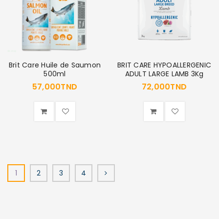
Brit Care Huile de Saumon
BRIT CARE HYPOALLERGENIC
500ml
ADULT LARGE LAMB 3Kg
57,000
TND
72,000
TND
1
2
3
4