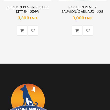
POCHON PLAISIR POULET
POCHON PLAISIR
KITTEN 100GR
SAUMON/CABILAUD 100G
MOT DE PASSE PERDU ?
3,300
TND
3,000
TND