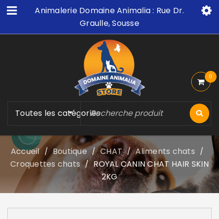
Animalerie Domaine Animalia : Rue Dr.
Graulle, Sousse
0
Toutes les catégories
Accueil
Boutique
CHAT
Aliments chats
/
/
/
/
Croquettes chats
ROYAL CANIN CHAT HAIR SKIN
/
2KG