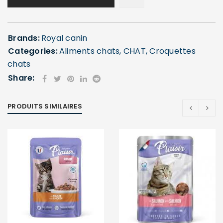
Brands:
Royal canin
Categories:
Aliments chats
,
CHAT
,
Croquettes
chats
Share:
SE CONNECTER
PRODUITS SIMILAIRES
Identifiant ou e-mail
*
Mot de passe
*
Se souvenir de moi
SE CONNECTER