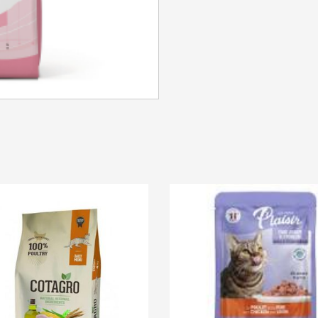
SE CONNECTER
Identifiant ou e-mail
*
Mot de passe
*
Se souvenir de moi
SE CONNECTER
MOT DE PASSE PERDU ?