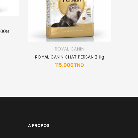
100G
ROYAL CANIN
ROYAL CANIN CHAT PERSAN 2 Kg
ROYAL
115,000
TND
A PROPOS