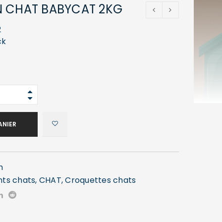
N CHAT BABYCAT 2KG
2
ck
ANIER
n
nts chats
,
CHAT
,
Croquettes chats