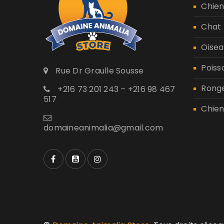
Chie
Chat
Oisea
Poiss
Rue Dr Graulle Sousse
Rong
+216 73 201 243 – +216 98 467
517
Chien
domaineanimalia@gmail.com