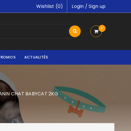
Wishlist (
0
)
Login
/
Sign up
0
PROMOS
ACTUALITÉS
ANIN CHAT BABYCAT 2KG