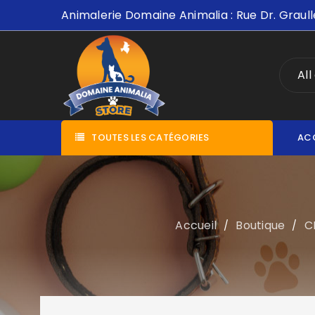
Animalerie Domaine Animalia : Rue Dr. Graull
All
TOUTES LES CATÉGORIES
AC
Accueil
Boutique
C
/
/