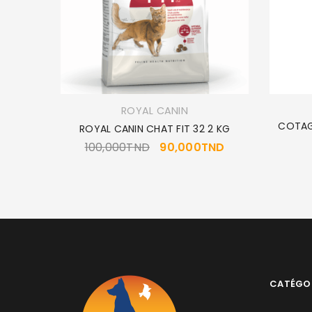
ROYAL CANIN
COTAG
ARE 2Kg
ROYAL CANIN CHAT FIT 32 2 KG
100,000
TND
90,000
TND
CATÉGO