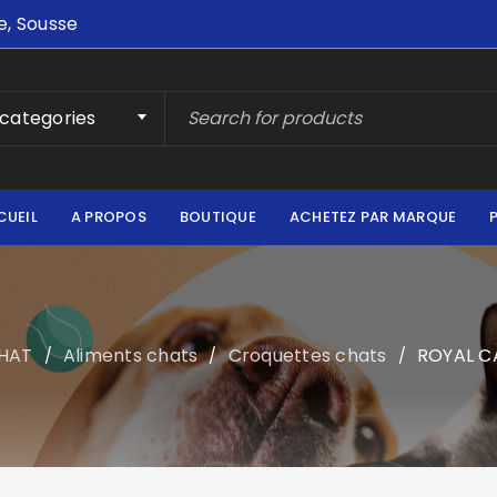
e, Sousse
 categories
CUEIL
A PROPOS
BOUTIQUE
ACHETEZ PAR MARQUE
HAT
Aliments chats
Croquettes chats
ROYAL C
/
/
/