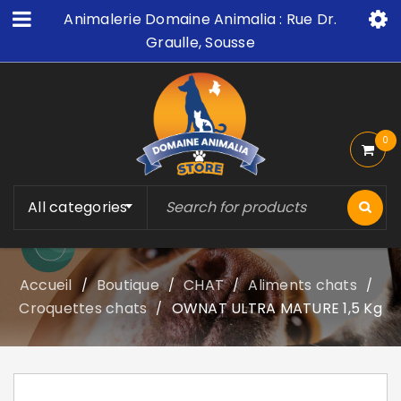
Animalerie Domaine Animalia : Rue Dr.
Graulle, Sousse
0
All categories
Accueil
Boutique
CHAT
Aliments chats
/
/
/
/
Croquettes chats
OWNAT ULTRA MATURE 1,5 Kg
/