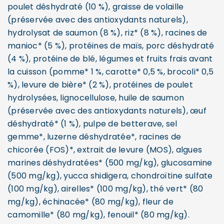
poulet déshydraté (10 %), graisse de volaille
(préservée avec des antioxydants naturels),
hydrolysat de saumon (8 %), riz* (8 %), racines de
manioc* (5 %), protéines de maïs, porc déshydraté
(4 %), protéine de blé, légumes et fruits frais avant
la cuisson (pomme* 1 %, carotte* 0,5 %, brocoli* 0,5
%), levure de bière* (2 %), protéines de poulet
hydrolysées, lignocellulose, huile de saumon
(préservée avec des antioxydants naturels), œuf
déshydraté* (1 %), pulpe de betterave, sel
gemme*, luzerne déshydratée*, racines de
chicorée (FOS)*, extrait de levure (MOS), algues
marines déshydratées* (500 mg/kg), glucosamine
(500 mg/kg), yucca shidigera, chondroïtine sulfate
(100 mg/kg), airelles* (100 mg/kg), thé vert* (80
mg/kg), échinacée* (80 mg/kg), fleur de
camomille* (80 mg/kg), fenouil* (80 mg/kg).