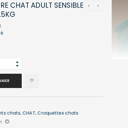
URE CHAT ADULT SENSIBLE
1.5KG
1
ck
ANIER
nts chats
,
CHAT
,
Croquettes chats