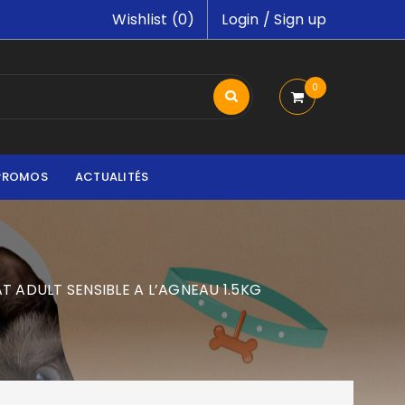
Wishlist (
0
)
Login
/
Sign up
0
PROMOS
ACTUALITÉS
T ADULT SENSIBLE A L’AGNEAU 1.5KG