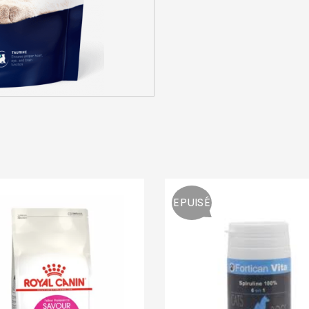
SE CONNECTER
Identifiant ou e-mail
*
Mot de passe
*
EPUISÉ
Se souvenir de moi
SE CONNECTER
MOT DE PASSE PERDU ?