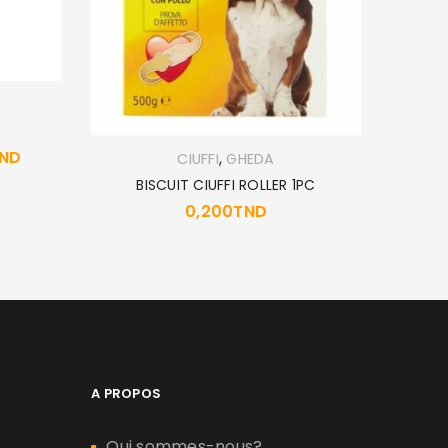
ND
,
CIUFFI
GHEDA
BISCUIT CIUFFI ROLLER 1PC
ROYA
0,200
TND
A PROPOS
Qui sommes-nous?