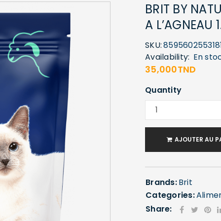
BRIT BY NAT
A L’AGNEAU 
SKU:
859560255318
Availability:
En sto
35,000
TND
Quantity
AJOUTER AU P
Brands:
Brit
Categories:
Alime
Share: