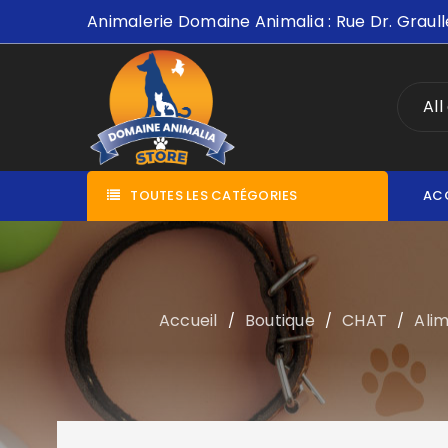
Animalerie Domaine Animalia : Rue Dr. Graull
All
TOUTES LES CATÉGORIES
AC
Accueil
Boutique
CHAT
Ali
/
/
/