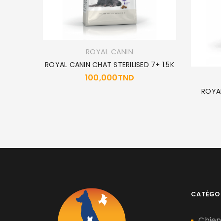
ROYAL CANIN
EN 100GR
ROYAL CANIN CHAT STERILISED 7+ 1.5K
100,000
TND
ROYA
CATÉGO
Chie