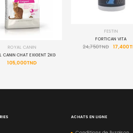
FESTIN
FORTICAN VITA
24,750
TND
17,400
T
ROYAL CANIN
L CANIN CHAT EXIGENT 2KG
105,000
TND
RIES
ACHATS EN LIGNE
n
Conditions de livraison