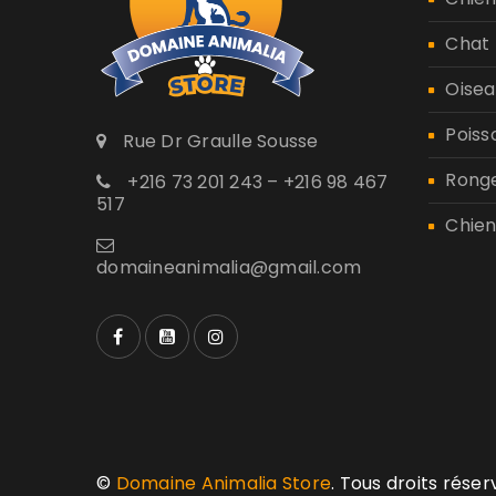
Chat
Oisea
Poiss
Rue Dr Graulle Sousse
Rong
+216 73 201 243 – +216 98 467
517
Chien
domaineanimalia@gmail.com
©
Domaine Animalia Store
. Tous droits rése