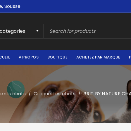
e, Sousse
 categories
CUEIL
A PROPOS
BOUTIQUE
ACHETEZ PAR MARQUE
ments chats
Croquettes chats
BRIT BY NATURE CHA
/
/