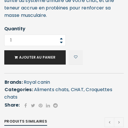
santé du système urinaire de votre chat, et une
teneur accrue en protéines pour renforcer sa
masse musculaire.
Quantity
AJOUTER AU PANIER
SE CONNECTER
Brands:
Royal canin
Categories:
Aliments chats
,
CHAT
,
Croquettes
Identifiant ou e-mail
*
chats
Share:
PRODUITS SIMILAIRES
Mot de passe
*