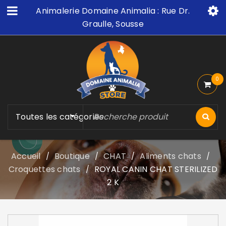
Animalerie Domaine Animalia : Rue Dr.
Graulle, Sousse
0
Toutes les catégories
Accueil
Boutique
CHAT
Aliments chats
/
/
/
/
Croquettes chats
ROYAL CANIN CHAT STERILIZED
/
2 K