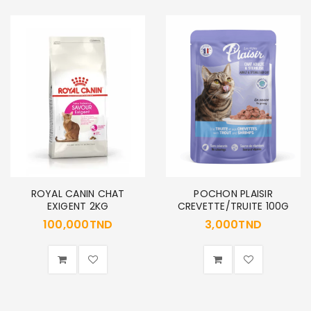
Se souvenir de moi
SE CONNECTER
MOT DE PASSE PERDU ?
ROYAL CANIN CHAT
POCHON PLAISIR
EXIGENT 2KG
CREVETTE/TRUITE 100G
100,000
TND
3,000
TND