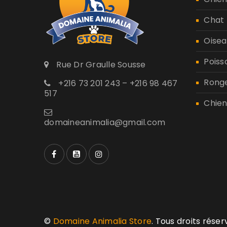
Chat
Oisea
Poiss
Rue Dr Graulle Sousse
Rong
+216 73 201 243 – +216 98 467
517
Chien
domaineanimalia@gmail.com
©
Domaine Animalia Store
. Tous droits rése