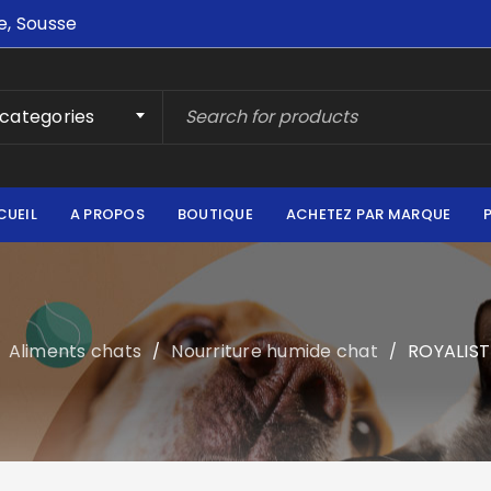
e, Sousse
 categories
CUEIL
A PROPOS
BOUTIQUE
ACHETEZ PAR MARQUE
Aliments chats
Nourriture humide chat
ROYALIST
/
/