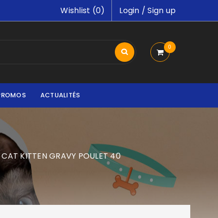
Wishlist (
0
)
Login
/
Sign up
0
PROMOS
ACTUALITÉS
 CAT KITTEN GRAVY POULET 40