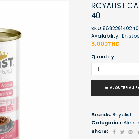
ROYALIST CA
40
SKU:
868229140240
Availability:
En sto
8,000
TND
Quantity
AJOUTER AU P
Brands:
Royalist
Categories:
Alime
Share: