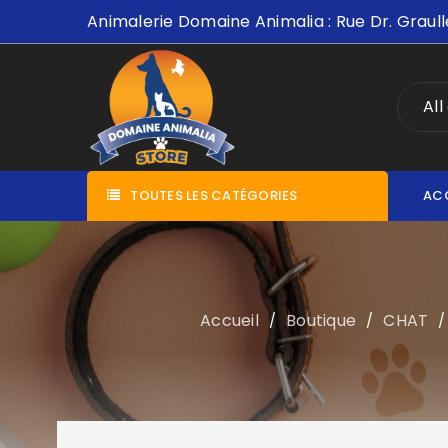
Animalerie Domaine Animalia : Rue Dr. Graull
All
TOUTES LES CATÉGORIES
AC
Accueil
Boutique
CHAT
/
/
/