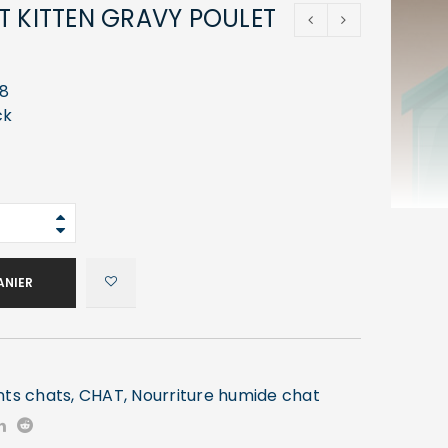
T KITTEN GRAVY POULET
8
ck
ANIER
nts chats
,
CHAT
,
Nourriture humide chat