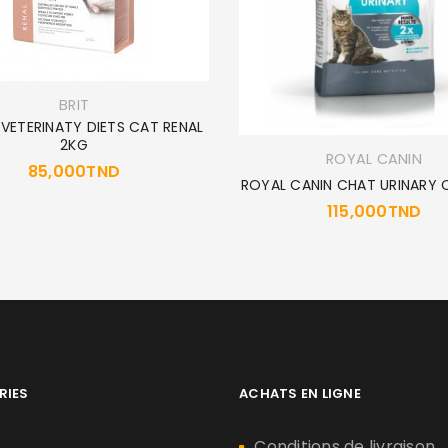
BRIT
 VETERINATY DIETS CAT RENAL
2KG
ROYAL CANIN
85,000
TND
ROYAL CANIN CHAT URINARY 
115,000
TND
RIES
ACHATS EN LIGNE
n
Conditions de livraison