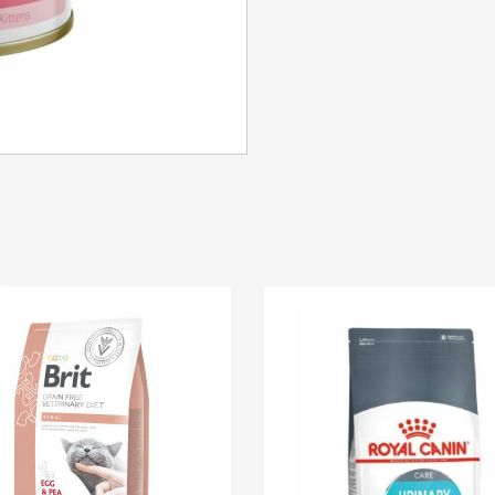
SE CONNECTER
Identifiant ou e-mail
*
Mot de passe
*
Se souvenir de moi
SE CONNECTER
MOT DE PASSE PERDU ?