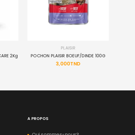
PLAISIR
CARE 2Kg
POCHON PLAISIR BOEUF/DINDE 100G
ROYA
3,000
TND
A PROPOS
Qui sommes-nous?