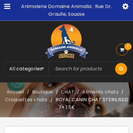
Animalerie Domaine Animalia : Rue Dr.
Graulle, Sousse
0
All categories
Accueil
Boutique
CHAT
Aliments chats
/
/
/
/
Croquettes chats
ROYAL CANIN CHAT STERILISED
/
7+ 1.5K