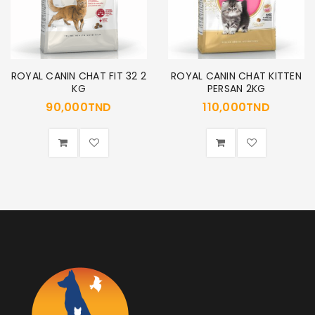
Se souvenir de moi
SE CONNECTER
MOT DE PASSE PERDU ?
ROYAL CANIN CHAT FIT 32 2
ROYAL CANIN CHAT KITTEN
KG
PERSAN 2KG
90,000
TND
110,000
TND