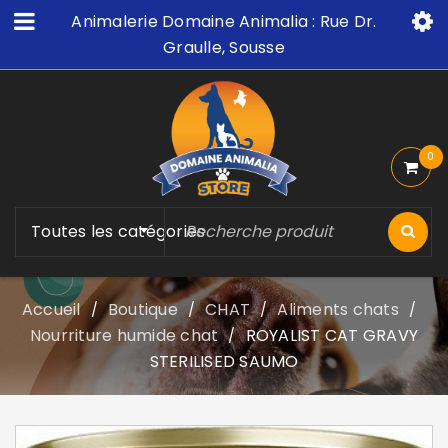
Animalerie Domaine Animalia : Rue Dr.
Graulle, Sousse
0
Toutes les catégories
Accueil
Boutique
CHAT
Aliments chats
/
/
/
/
Nourriture humide chat
ROYALIST CAT GRAVY
/
STERILISED SAUMO