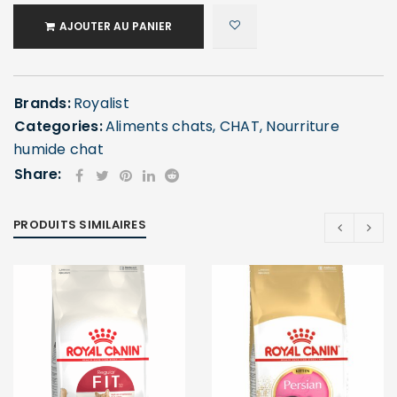
AJOUTER AU PANIER
Brands:
Royalist
Categories:
Aliments chats
,
CHAT
,
Nourriture
humide chat
Share:
SE CONNECTER
Identifiant ou e-mail
*
PRODUITS SIMILAIRES
Mot de passe
*