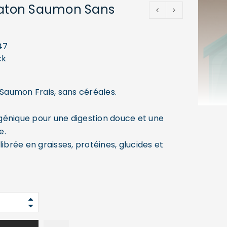
haton Saumon Sans
47
ck
 Saumon Frais, sans céréales.
énique pour une digestion douce et une
e.
librée en graisses, protéines, glucides et