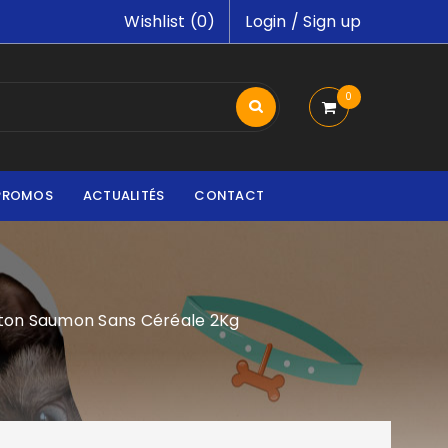
Wishlist (
0
)
Login
/
Sign up
0
PROMOS
ACTUALITÉS
CONTACT
aton Saumon Sans Céréale 2Kg