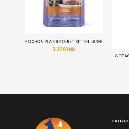
POCHON PLAISIR POULET KITTEN 100GR
3,300
TND
COTAG
L 2KG
CATÉGO