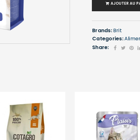
AJOUTER AU P
Brands:
Brit
SE CONNECTER
Categories:
Alime
Share:
Identifiant ou e-mail
*
Mot de passe
*
Se souvenir de moi
SE CONNECTER
MOT DE PASSE PERDU ?