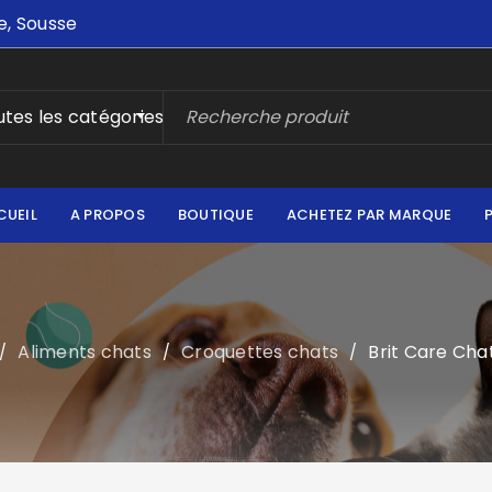
e, Sousse
tes les catégories
CUEIL
A PROPOS
BOUTIQUE
ACHETEZ PAR MARQUE
Aliments chats
Croquettes chats
Brit Care Ch
/
/
/