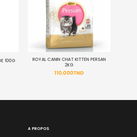
ROYAL CANIN CHAT KITTEN PERSAN
POCHO
DE 100G
2KG
110,000
TND
A PROPOS