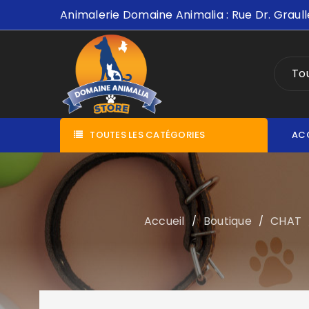
Animalerie Domaine Animalia : Rue Dr. Graull
Tou
TOUTES LES CATÉGORIES
AC
Accueil
Boutique
CHAT
/
/