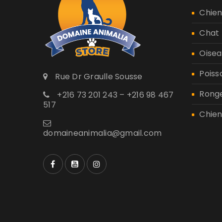
Chie
Chat
Oisea
Poiss
Rue Dr Graulle Sousse
Rong
+216 73 201 243 – +216 98 467
517
Chien
domaineanimalia@gmail.com