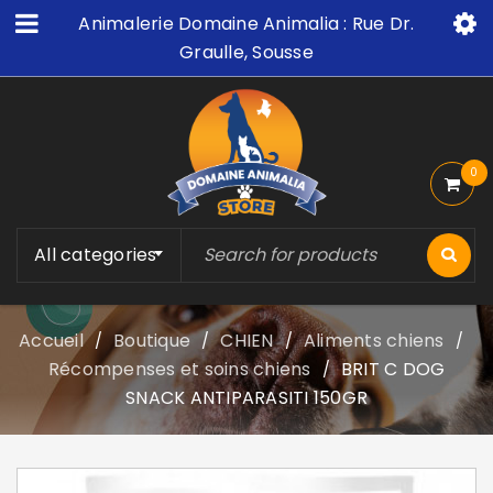
Animalerie Domaine Animalia : Rue Dr.
Graulle, Sousse
0
All categories
Accueil
Boutique
CHIEN
Aliments chiens
/
/
/
/
Récompenses et soins chiens
BRIT C DOG
/
SNACK ANTIPARASITI 150GR