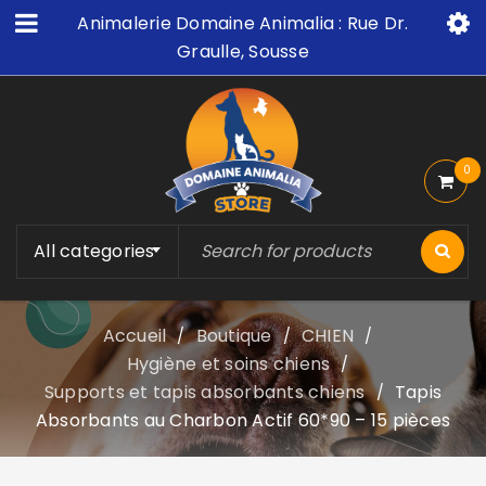
Animalerie Domaine Animalia : Rue Dr.
Graulle, Sousse
0
All categories
Accueil
Boutique
CHIEN
/
/
/
Hygiène et soins chiens
/
Supports et tapis absorbants chiens
Tapis
/
Absorbants au Charbon Actif 60*90 – 15 pièces