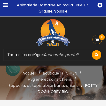
Animalerie Domaine Animalia : Rue Dr.
Graulle, Sousse
0
Toutes les catégories
Accueil
Boutique
CHIEN
/
/
/
Hygiène et soins chiens
/
Supports et tapis absorbants chiens
POTTY
/
DOG HOBBY BIG