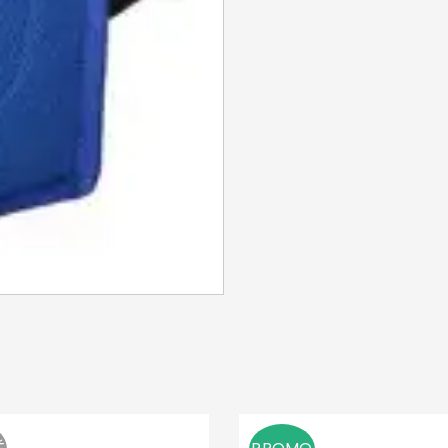
Identifiant ou e-mail
*
Mot de passe
*
Se souvenir de moi
SE CONNECTER
MOT DE PASSE PERDU ?