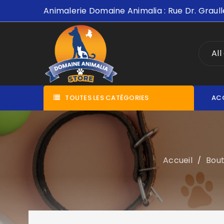
Animalerie Domaine Animalia : Rue Dr. Graull
All
TOUTES LES CATÉGORIES
AC
Accueil
Bout
/