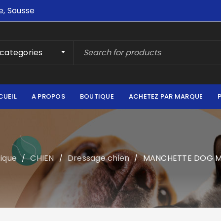
e, Sousse
 categories
CUEIL
A PROPOS
BOUTIQUE
ACHETEZ PAR MARQUE
ique
CHIEN
Dressage chien
MANCHETTE DOG 
/
/
/