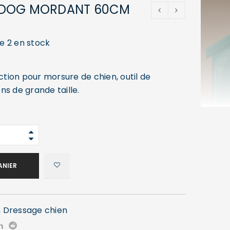
 DOG MORDANT 60CM
ue 2 en stock
ion pour morsure de chien, outil de
ns de grande taille.
ANIER
,
Dressage chien