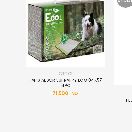
EPUIS
CROCI
TAPIS ABSOR SUPNAPPY ECO 84X57
14PC
71,500
TND
ce 15kg
PL