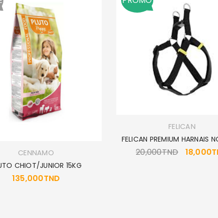
É
PROMO
FELICAN
FELICAN PREMIUM HARNAIS N
20,000
TND
18,000
T
CENNAMO
UTO CHIOT/JUNIOR 15KG
135,000
TND