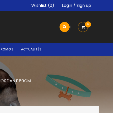
Wishlist (
0
)
Login
/
Sign up
0
PROMOS
ACTUALITÉS
MORDANT 60CM