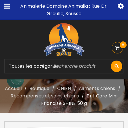
Animalerie Domaine Animalia : Rue Dr.
Graulle, Sousse
0
Toutes les catégories
Accueil
Boutique
CHIEN
Aliments chiens
/
/
/
/
Récompenses et soins chiens
Brit Care Mini
/
Friandise SHINE 50 g