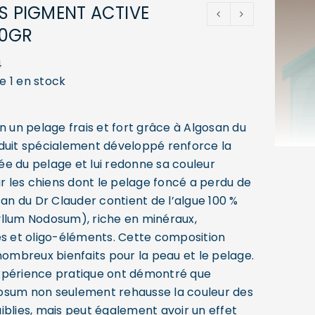
’S PIGMENT ACTIVE
00GR
4
e 1 en stock
n un pelage frais et fort grâce à Algosan du
duit spécialement développé renforce la
e du pelage et lui redonne sa couleur
ur les chiens dont le pelage foncé a perdu de
san du Dr Clauder contient de l’algue 100 %
llum Nodosum), riche en minéraux,
es et oligo-éléments. Cette composition
nombreux bienfaits pour la peau et le pelage.
xpérience pratique ont démontré que
osum non seulement rehausse la couleur des
iblies, mais peut également avoir un effet