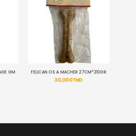
TAGE GM
FELICAN OS A MACHER 27CM*210GR
30,000
TND
Amity 