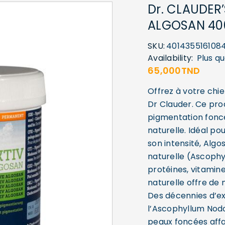
Dr. CLAUDER
ALGOSAN 4
SKU:
401435516108
Availability:
Plus qu
65,000
TND
Offrez à votre chie
Dr Clauder. Ce pro
pigmentation foncé
naturelle. Idéal po
son intensité, Algo
naturelle (Ascophy
protéines, vitamin
naturelle offre de 
Des décennies d’e
l’Ascophyllum Nod
peaux foncées affa