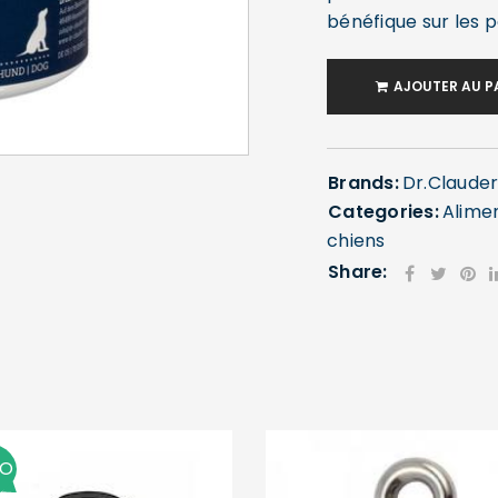
bénéfique sur les p
AJOUTER AU P
SE CONNECTER
Brands:
Dr.Clauder
Categories:
Alime
Identifiant ou e-mail
*
chiens
Share:
Mot de passe
*
Se souvenir de moi
MO
SE CONNECTER