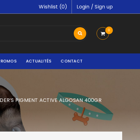
Wishlist (
0
)
Login
/
Sign up
0
PROMOS
ACTUALITÉS
CONTACT
UDER’S PIGMENT ACTIVE ALGOSAN 400GR