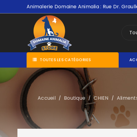
Animalerie Domaine Animalia : Rue Dr. Graull
Tou
TOUTES LES CATÉGORIES
AC
Accueil
Boutique
CHIEN
Aliment
/
/
/