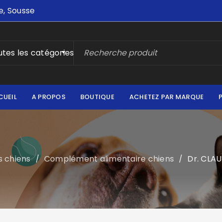
e, Sousse
tes les catégories
CUEIL
A PROPOS
BOUTIQUE
ACHETEZ PAR MARQUE
s chiens
Complément alimentaire chiens
Dr. CLA
/
/