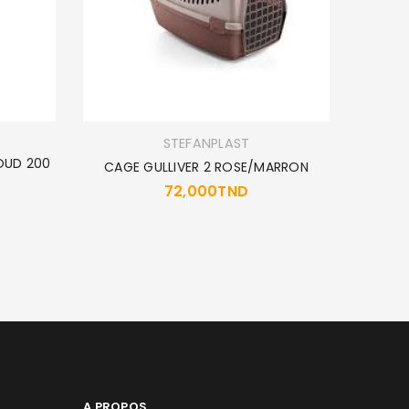
STEFANPLAST
OUD 200
CAGE GULLIVER 2 ROSE/MARRON
72,000
TND
2
A PROPOS