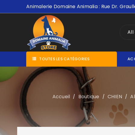
Animalerie Domaine Animalia : Rue Dr. Graull
All
TOUTES LES CATÉGORIES
AC
Accueil
Boutique
CHIEN
A
/
/
/