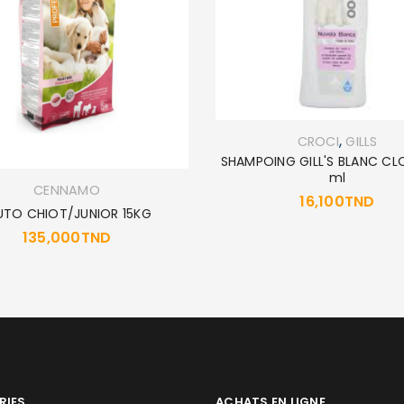
MOT DE PASSE PERDU ?
,
CROCI
GILLS
SHAMPOING GILL'S BLANC CL
ml
CENNAMO
16,100
TND
UTO CHIOT/JUNIOR 15KG
135,000
TND
RIES
ACHATS EN LIGNE