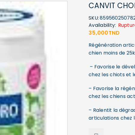
CANVIT CHO
SKU:
85956025078
Availability:
Ruptur
35,000
TND
Régénération articu
chien moins de 25
– Favorise le déve
chez les chiots et 
– Favorise la régén
chez les chiens acti
– Ralentit la dégra
articulations chez l