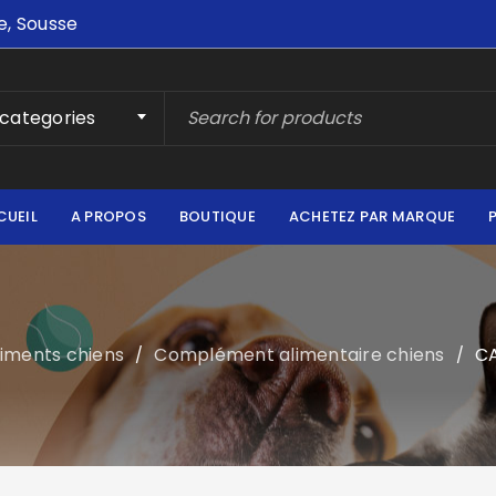
e, Sousse
 categories
CUEIL
A PROPOS
BOUTIQUE
ACHETEZ PAR MARQUE
liments chiens
Complément alimentaire chiens
C
/
/