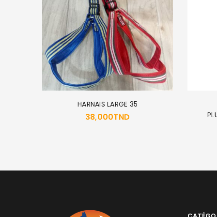
HARNAIS LARGE 35
200 GR
PL
38,000
TND
CATÉGO