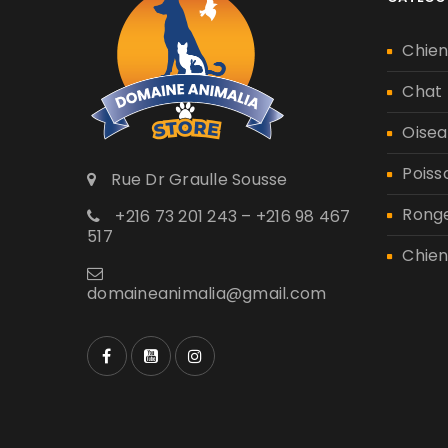
Chie
Chat
Oisea
Poiss
Rue Dr Graulle Sousse
Rong
+216 73 201 243 – +216 98 467
517
Chien
domaineanimalia@gmail.com