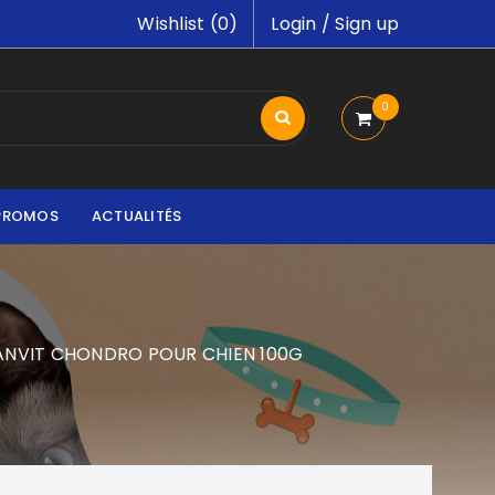
Wishlist (
0
)
Login
/
Sign up
0
PROMOS
ACTUALITÉS
ANVIT CHONDRO POUR CHIEN 100G