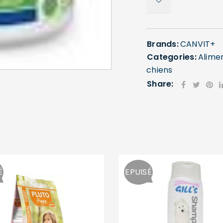
Brands:
CANVIT+
Categories:
Alime
SE CONNECTER
chiens
Share:
Identifiant ou e-mail
*
Mot de passe
*
É
EPUISÉ
Se souvenir de moi
SE CONNECTER