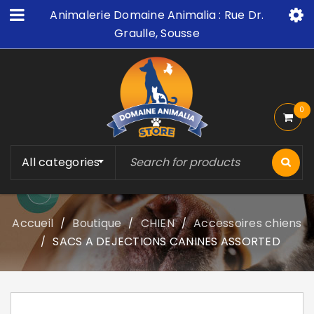
Animalerie Domaine Animalia : Rue Dr.
Graulle, Sousse
0
All categories
Accueil
Boutique
CHIEN
Accessoires chiens
/
/
/
SACS A DEJECTIONS CANINES ASSORTED
/