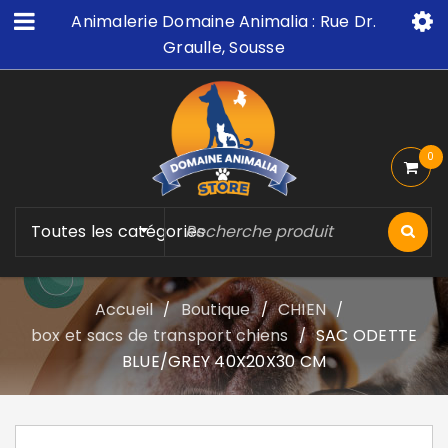
Animalerie Domaine Animalia : Rue Dr.
Graulle, Sousse
0
Toutes les catégories
Accueil
Boutique
CHIEN
/
/
/
box et sacs de transport chiens
SAC ODETTE
/
BLUE/GREY 40X20X30 CM