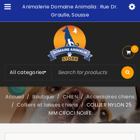
Animalerie Domaine Animalia : Rue Dr.
Graulle, Sousse
0
All categories
Accueil
Boutique
CHIEN
Accessoires chiens
/
/
/
Colliers et laisses chiens
COLLIER NYLON 25
/
/
MM CROCI NOIRE