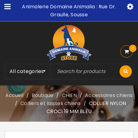
Animalerie Domaine Animalia : Rue Dr.
Graulle, Sousse
0
All categories
Accueil
Boutique
CHIEN
Accessoires chiens
/
/
/
Colliers et laisses chiens
COLLIER NYLON
/
/
CROCI 19 MM BLEU